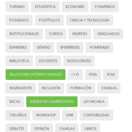
TURISMO
ESTADÍSTICA
ECONOMÍA
CONVENIOS
POSGRADO
POSTÍTULOS
CIENCIA Y TECNOLOGÍA
INSTITUCIONALES
CURSOS
INGRESO
GRADUADOS
EXÁMENES
GÉNERO
EFEMÉRIDES
HOMENAJES
BIBLIOTECA
DOCENTES
NODOCENTES
RELACIONES INTERNACIONALES
I + D
IITEA
IITAE
INGRESANTES
INCLUSIÓN
FORMACIÓN
CHARLAS
BECAS
BIENESTAR UNIVERSITARIO
LEY MICAELA
100 AÑOS
WORKSHOP
UNR
CONTABILIDAD
DEBATES
OPINIÓN
CHARLAS
LIBROS