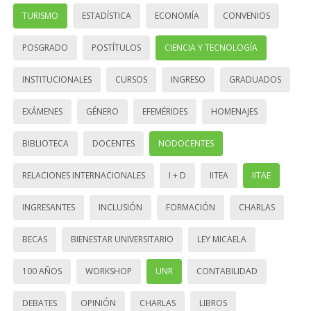
TURISMO
ESTADÍSTICA
ECONOMÍA
CONVENIOS
POSGRADO
POSTÍTULOS
CIENCIA Y TECNOLOGÍA
INSTITUCIONALES
CURSOS
INGRESO
GRADUADOS
EXÁMENES
GÉNERO
EFEMÉRIDES
HOMENAJES
BIBLIOTECA
DOCENTES
NODOCENTES
RELACIONES INTERNACIONALES
I + D
IITEA
IITAE
INGRESANTES
INCLUSIÓN
FORMACIÓN
CHARLAS
BECAS
BIENESTAR UNIVERSITARIO
LEY MICAELA
100 AÑOS
WORKSHOP
UNR
CONTABILIDAD
DEBATES
OPINIÓN
CHARLAS
LIBROS