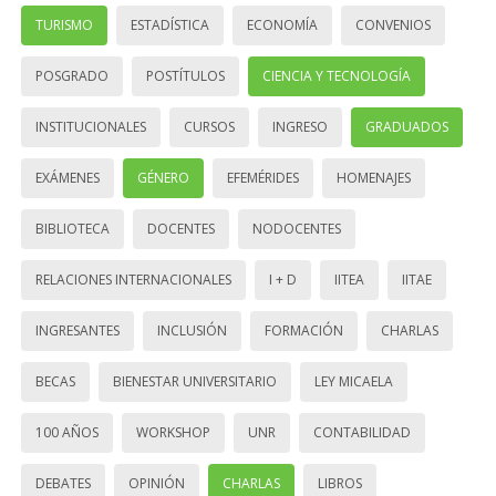
TURISMO
ESTADÍSTICA
ECONOMÍA
CONVENIOS
POSGRADO
POSTÍTULOS
CIENCIA Y TECNOLOGÍA
INSTITUCIONALES
CURSOS
INGRESO
GRADUADOS
EXÁMENES
GÉNERO
EFEMÉRIDES
HOMENAJES
BIBLIOTECA
DOCENTES
NODOCENTES
RELACIONES INTERNACIONALES
I + D
IITEA
IITAE
INGRESANTES
INCLUSIÓN
FORMACIÓN
CHARLAS
BECAS
BIENESTAR UNIVERSITARIO
LEY MICAELA
100 AÑOS
WORKSHOP
UNR
CONTABILIDAD
DEBATES
OPINIÓN
CHARLAS
LIBROS