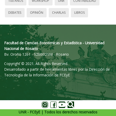
100 AÑOS
WORKSHOP
UNR
CONTABILIDAD
DEBATES
OPINIÓN
CHARLAS
LIBROS
Facultad de Ciencias Económicas y Estadística - Universidad
Nacional de Rosario
Bv. Oroño 1261 - S2000DSM - Rosario
Copyright © 2021. All Rights Reserved.
Desarrollado a partir de herramientas libres por la Dirección de
Tecnología de la Información de FCEyE
UNR - FCEyE | Todos los derechos reservados