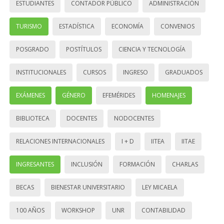
ESTUDIANTES
CONTADOR PÚBLICO
ADMINISTRACIÓN
TURISMO
ESTADÍSTICA
ECONOMÍA
CONVENIOS
POSGRADO
POSTÍTULOS
CIENCIA Y TECNOLOGÍA
INSTITUCIONALES
CURSOS
INGRESO
GRADUADOS
EXÁMENES
GÉNERO
EFEMÉRIDES
HOMENAJES
BIBLIOTECA
DOCENTES
NODOCENTES
RELACIONES INTERNACIONALES
I + D
IITEA
IITAE
INGRESANTES
INCLUSIÓN
FORMACIÓN
CHARLAS
BECAS
BIENESTAR UNIVERSITARIO
LEY MICAELA
100 AÑOS
WORKSHOP
UNR
CONTABILIDAD