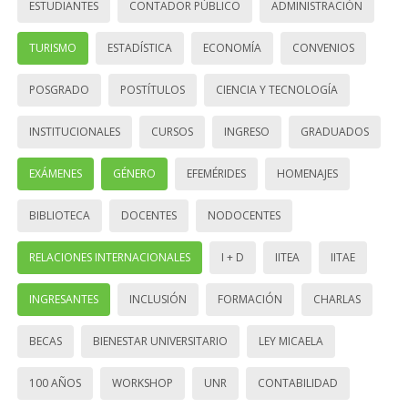
ESTUDIANTES
CONTADOR PÚBLICO
ADMINISTRACIÓN
TURISMO
ESTADÍSTICA
ECONOMÍA
CONVENIOS
POSGRADO
POSTÍTULOS
CIENCIA Y TECNOLOGÍA
INSTITUCIONALES
CURSOS
INGRESO
GRADUADOS
EXÁMENES
GÉNERO
EFEMÉRIDES
HOMENAJES
BIBLIOTECA
DOCENTES
NODOCENTES
RELACIONES INTERNACIONALES
I + D
IITEA
IITAE
INGRESANTES
INCLUSIÓN
FORMACIÓN
CHARLAS
BECAS
BIENESTAR UNIVERSITARIO
LEY MICAELA
100 AÑOS
WORKSHOP
UNR
CONTABILIDAD