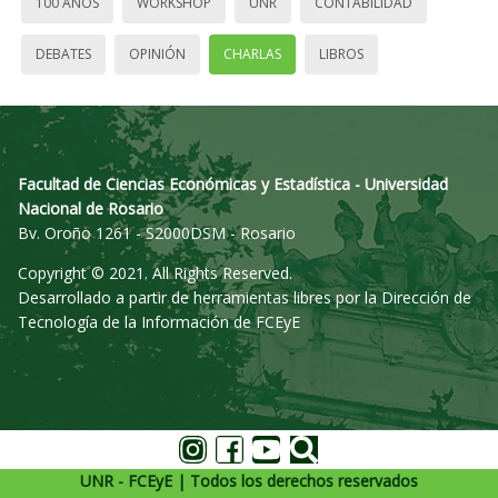
100 AÑOS
WORKSHOP
UNR
CONTABILIDAD
DEBATES
OPINIÓN
CHARLAS
LIBROS
Facultad de Ciencias Económicas y Estadística - Universidad
Nacional de Rosario
Bv. Oroño 1261 - S2000DSM - Rosario
Copyright © 2021. All Rights Reserved.
Desarrollado a partir de herramientas libres por la Dirección de
Tecnología de la Información de FCEyE
UNR - FCEyE | Todos los derechos reservados