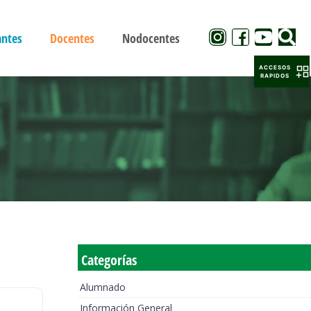
antes
Docentes
Nodocentes
ACCESOS
RAPIDOS
Categorías
Alumnado
Información General