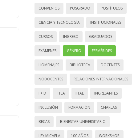
CONVENIOS
POSGRADO
POSTÍTULOS
CIENCIA Y TECNOLOGÍA
INSTITUCIONALES
CURSOS
INGRESO
GRADUADOS
EXÁMENES
GÉNERO
EFEMÉRIDES
HOMENAJES
BIBLIOTECA
DOCENTES
NODOCENTES
RELACIONES INTERNACIONALES
I + D
IITEA
IITAE
INGRESANTES
INCLUSIÓN
FORMACIÓN
CHARLAS
BECAS
BIENESTAR UNIVERSITARIO
LEY MICAELA
100 AÑOS
WORKSHOP