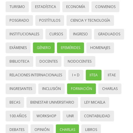
TURISMO
ESTADÍSTICA
ECONOMÍA
CONVENIOS
POSGRADO
POSTÍTULOS
CIENCIA Y TECNOLOGÍA
INSTITUCIONALES
CURSOS
INGRESO
GRADUADOS
EXÁMENES
GÉNERO
EFEMÉRIDES
HOMENAJES
BIBLIOTECA
DOCENTES
NODOCENTES
RELACIONES INTERNACIONALES
I + D
IITEA
IITAE
INGRESANTES
INCLUSIÓN
FORMACIÓN
CHARLAS
BECAS
BIENESTAR UNIVERSITARIO
LEY MICAELA
100 AÑOS
WORKSHOP
UNR
CONTABILIDAD
DEBATES
OPINIÓN
CHARLAS
LIBROS