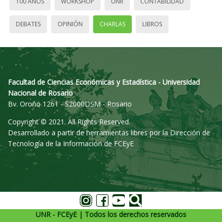
100 AÑOS
WORKSHOP
UNR
CONTABILIDAD
DEBATES
OPINIÓN
CHARLAS
LIBROS
Facultad de Ciencias Económicas y Estadística - Universidad
Nacional de Rosario
Bv. Oroño 1261 - S2000DSM - Rosario
Copyright © 2021. All Rights Reserved.
Desarrollado a partir de herramientas libres por la Dirección de
Tecnología de la Información de FCEyE
UNR - FCEyE | Todos los derechos reservados