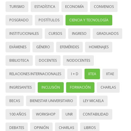
TURISMO
ESTADÍSTICA
ECONOMÍA
CONVENIOS
POSGRADO
POSTÍTULOS
CIENCIA Y TECNOLOGÍA
INSTITUCIONALES
CURSOS
INGRESO
GRADUADOS
EXÁMENES
GÉNERO
EFEMÉRIDES
HOMENAJES
BIBLIOTECA
DOCENTES
NODOCENTES
RELACIONES INTERNACIONALES
I + D
IITEA
IITAE
INGRESANTES
INCLUSIÓN
FORMACIÓN
CHARLAS
BECAS
BIENESTAR UNIVERSITARIO
LEY MICAELA
100 AÑOS
WORKSHOP
UNR
CONTABILIDAD
DEBATES
OPINIÓN
CHARLAS
LIBROS