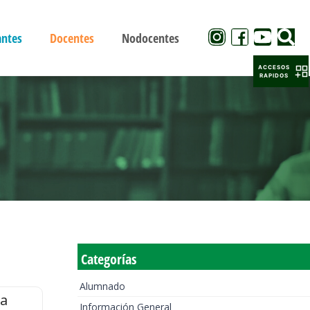
antes
Docentes
Nodocentes
ACCESOS
RAPIDOS
Categorías
Alumnado
la
Información General