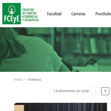
Facultad
Carreras
Postítulo
Inicio
>
Eventos
14 elementos en total:
1