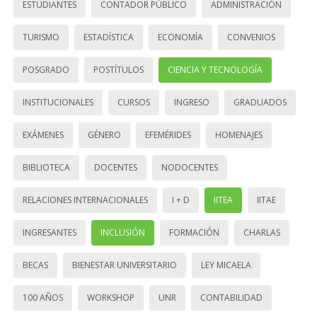
ESTUDIANTES
CONTADOR PÚBLICO
ADMINISTRACIÓN
TURISMO
ESTADÍSTICA
ECONOMÍA
CONVENIOS
POSGRADO
POSTÍTULOS
CIENCIA Y TECNOLOGÍA
INSTITUCIONALES
CURSOS
INGRESO
GRADUADOS
EXÁMENES
GÉNERO
EFEMÉRIDES
HOMENAJES
BIBLIOTECA
DOCENTES
NODOCENTES
RELACIONES INTERNACIONALES
I + D
IITEA
IITAE
INGRESANTES
INCLUSIÓN
FORMACIÓN
CHARLAS
BECAS
BIENESTAR UNIVERSITARIO
LEY MICAELA
100 AÑOS
WORKSHOP
UNR
CONTABILIDAD