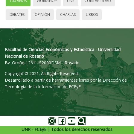
100 AÑOS
WORKSHOP
UNR
CONTABILIDAD
DEBATES
OPINIÓN
CHARLAS
LIBROS
Facultad de Ciencias Económicas y Estadística - Universidad
Nacional de Rosario
Bv. Oroño 1261 - S2000DSM - Rosario
Copyright © 2021. All Rights Reserved.
Desarrollado a partir de herramientas libres por la Dirección de
Tecnología de la Información de FCEyE
UNR - FCEyE | Todos los derechos reservados