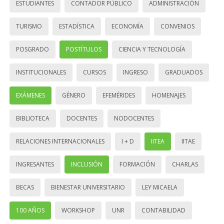
ESTUDIANTES
CONTADOR PÚBLICO
ADMINISTRACIÓN
TURISMO
ESTADÍSTICA
ECONOMÍA
CONVENIOS
POSGRADO
POSTÍTULOS
CIENCIA Y TECNOLOGÍA
INSTITUCIONALES
CURSOS
INGRESO
GRADUADOS
EXÁMENES
GÉNERO
EFEMÉRIDES
HOMENAJES
BIBLIOTECA
DOCENTES
NODOCENTES
RELACIONES INTERNACIONALES
I + D
IITEA
IITAE
INGRESANTES
INCLUSIÓN
FORMACIÓN
CHARLAS
BECAS
BIENESTAR UNIVERSITARIO
LEY MICAELA
100 AÑOS
WORKSHOP
UNR
CONTABILIDAD