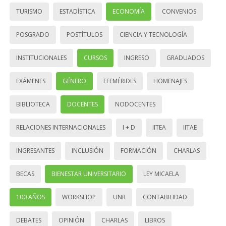
TURISMO
ESTADÍSTICA
ECONOMÍA
CONVENIOS
POSGRADO
POSTÍTULOS
CIENCIA Y TECNOLOGÍA
INSTITUCIONALES
CURSOS
INGRESO
GRADUADOS
EXÁMENES
GÉNERO
EFEMÉRIDES
HOMENAJES
BIBLIOTECA
DOCENTES
NODOCENTES
RELACIONES INTERNACIONALES
I + D
IITEA
IITAE
INGRESANTES
INCLUSIÓN
FORMACIÓN
CHARLAS
BECAS
BIENESTAR UNIVERSITARIO
LEY MICAELA
100 AÑOS
WORKSHOP
UNR
CONTABILIDAD
DEBATES
OPINIÓN
CHARLAS
LIBROS