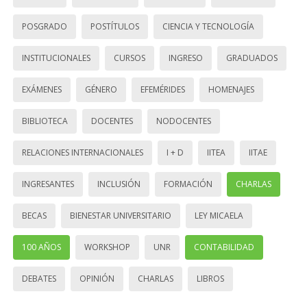
POSGRADO
POSTÍTULOS
CIENCIA Y TECNOLOGÍA
INSTITUCIONALES
CURSOS
INGRESO
GRADUADOS
EXÁMENES
GÉNERO
EFEMÉRIDES
HOMENAJES
BIBLIOTECA
DOCENTES
NODOCENTES
RELACIONES INTERNACIONALES
I + D
IITEA
IITAE
INGRESANTES
INCLUSIÓN
FORMACIÓN
CHARLAS
BECAS
BIENESTAR UNIVERSITARIO
LEY MICAELA
100 AÑOS
WORKSHOP
UNR
CONTABILIDAD
DEBATES
OPINIÓN
CHARLAS
LIBROS