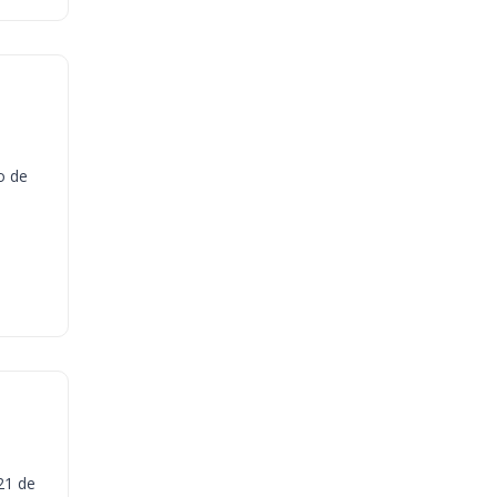
o de
21 de