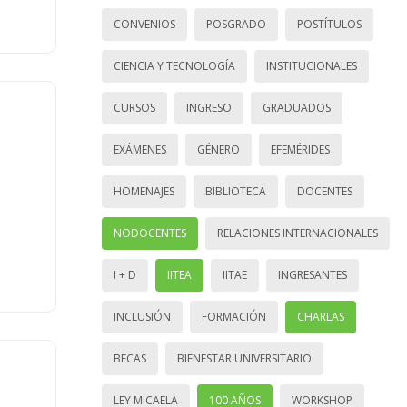
CONVENIOS
POSGRADO
POSTÍTULOS
CIENCIA Y TECNOLOGÍA
INSTITUCIONALES
CURSOS
INGRESO
GRADUADOS
EXÁMENES
GÉNERO
EFEMÉRIDES
HOMENAJES
BIBLIOTECA
DOCENTES
NODOCENTES
RELACIONES INTERNACIONALES
I + D
IITEA
IITAE
INGRESANTES
INCLUSIÓN
FORMACIÓN
CHARLAS
BECAS
BIENESTAR UNIVERSITARIO
LEY MICAELA
100 AÑOS
WORKSHOP