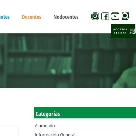
antes
Docentes
Nodocentes
ACCESOS
RAPIDOS
Categorías
Alumnado
Información General