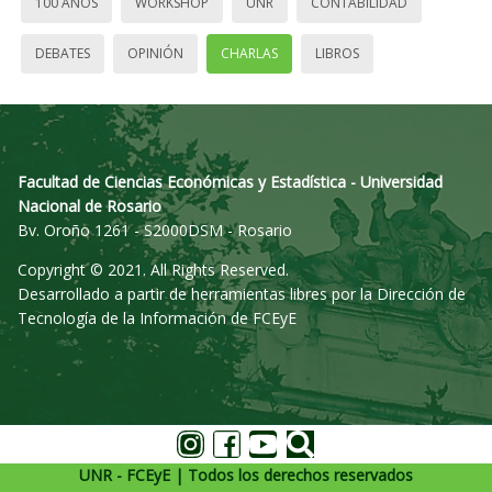
100 AÑOS
WORKSHOP
UNR
CONTABILIDAD
DEBATES
OPINIÓN
CHARLAS
LIBROS
Facultad de Ciencias Económicas y Estadística - Universidad
Nacional de Rosario
Bv. Oroño 1261 - S2000DSM - Rosario
Copyright © 2021. All Rights Reserved.
Desarrollado a partir de herramientas libres por la Dirección de
Tecnología de la Información de FCEyE
UNR - FCEyE | Todos los derechos reservados