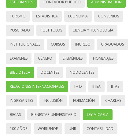
ESTUDIANTES
CONTADOR PÚBLICO
ADMINISTRACIÓN
TURISMO
ESTADÍSTICA
ECONOMÍA
CONVENIOS
POSGRADO
POSTÍTULOS
CIENCIA Y TECNOLOGÍA
INSTITUCIONALES
CURSOS
INGRESO
GRADUADOS
EXÁMENES
GÉNERO
EFEMÉRIDES
HOMENAJES
BIBLIOTECA
DOCENTES
NODOCENTES
RELACIONES INTERNACIONALES
I + D
IITEA
IITAE
INGRESANTES
INCLUSIÓN
FORMACIÓN
CHARLAS
BECAS
BIENESTAR UNIVERSITARIO
LEY MICAELA
100 AÑOS
WORKSHOP
UNR
CONTABILIDAD