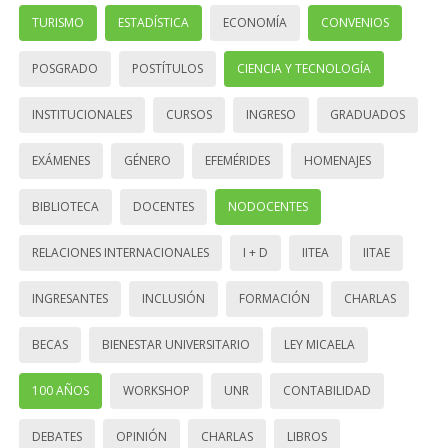
TURISMO
ESTADÍSTICA
ECONOMÍA
CONVENIOS
POSGRADO
POSTÍTULOS
CIENCIA Y TECNOLOGÍA
INSTITUCIONALES
CURSOS
INGRESO
GRADUADOS
EXÁMENES
GÉNERO
EFEMÉRIDES
HOMENAJES
BIBLIOTECA
DOCENTES
NODOCENTES
RELACIONES INTERNACIONALES
I + D
IITEA
IITAE
INGRESANTES
INCLUSIÓN
FORMACIÓN
CHARLAS
BECAS
BIENESTAR UNIVERSITARIO
LEY MICAELA
100 AÑOS
WORKSHOP
UNR
CONTABILIDAD
DEBATES
OPINIÓN
CHARLAS
LIBROS