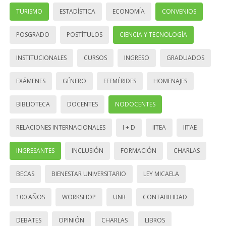
TURISMO
ESTADÍSTICA
ECONOMÍA
CONVENIOS
POSGRADO
POSTÍTULOS
CIENCIA Y TECNOLOGÍA
INSTITUCIONALES
CURSOS
INGRESO
GRADUADOS
EXÁMENES
GÉNERO
EFEMÉRIDES
HOMENAJES
BIBLIOTECA
DOCENTES
NODOCENTES
RELACIONES INTERNACIONALES
I + D
IITEA
IITAE
INGRESANTES
INCLUSIÓN
FORMACIÓN
CHARLAS
BECAS
BIENESTAR UNIVERSITARIO
LEY MICAELA
100 AÑOS
WORKSHOP
UNR
CONTABILIDAD
DEBATES
OPINIÓN
CHARLAS
LIBROS