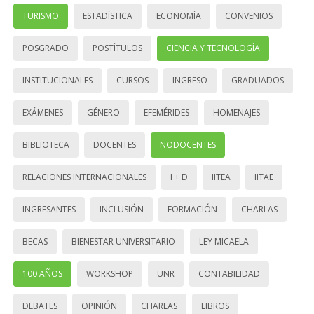
TURISMO
ESTADÍSTICA
ECONOMÍA
CONVENIOS
POSGRADO
POSTÍTULOS
CIENCIA Y TECNOLOGÍA
INSTITUCIONALES
CURSOS
INGRESO
GRADUADOS
EXÁMENES
GÉNERO
EFEMÉRIDES
HOMENAJES
BIBLIOTECA
DOCENTES
NODOCENTES
RELACIONES INTERNACIONALES
I + D
IITEA
IITAE
INGRESANTES
INCLUSIÓN
FORMACIÓN
CHARLAS
BECAS
BIENESTAR UNIVERSITARIO
LEY MICAELA
100 AÑOS
WORKSHOP
UNR
CONTABILIDAD
DEBATES
OPINIÓN
CHARLAS
LIBROS