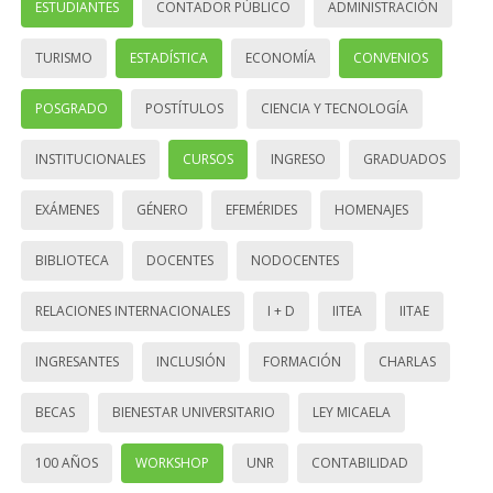
ESTUDIANTES
CONTADOR PÚBLICO
ADMINISTRACIÓN
TURISMO
ESTADÍSTICA
ECONOMÍA
CONVENIOS
POSGRADO
POSTÍTULOS
CIENCIA Y TECNOLOGÍA
INSTITUCIONALES
CURSOS
INGRESO
GRADUADOS
EXÁMENES
GÉNERO
EFEMÉRIDES
HOMENAJES
BIBLIOTECA
DOCENTES
NODOCENTES
RELACIONES INTERNACIONALES
I + D
IITEA
IITAE
INGRESANTES
INCLUSIÓN
FORMACIÓN
CHARLAS
BECAS
BIENESTAR UNIVERSITARIO
LEY MICAELA
100 AÑOS
WORKSHOP
UNR
CONTABILIDAD