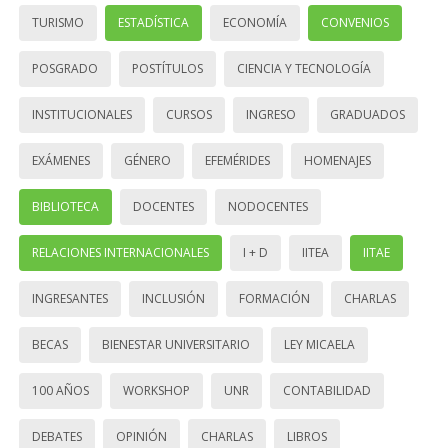
TURISMO
ESTADÍSTICA
ECONOMÍA
CONVENIOS
POSGRADO
POSTÍTULOS
CIENCIA Y TECNOLOGÍA
INSTITUCIONALES
CURSOS
INGRESO
GRADUADOS
EXÁMENES
GÉNERO
EFEMÉRIDES
HOMENAJES
BIBLIOTECA
DOCENTES
NODOCENTES
RELACIONES INTERNACIONALES
I + D
IITEA
IITAE
INGRESANTES
INCLUSIÓN
FORMACIÓN
CHARLAS
BECAS
BIENESTAR UNIVERSITARIO
LEY MICAELA
100 AÑOS
WORKSHOP
UNR
CONTABILIDAD
DEBATES
OPINIÓN
CHARLAS
LIBROS