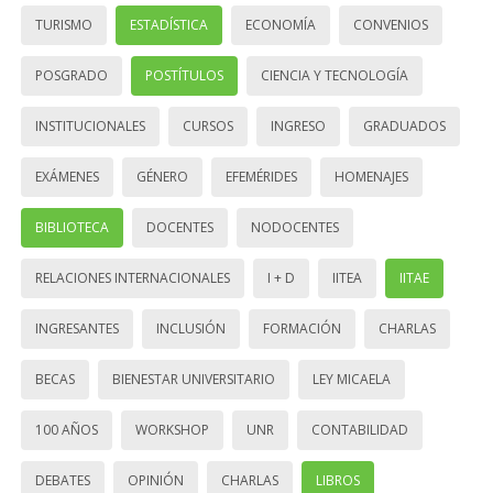
TURISMO
ESTADÍSTICA
ECONOMÍA
CONVENIOS
POSGRADO
POSTÍTULOS
CIENCIA Y TECNOLOGÍA
INSTITUCIONALES
CURSOS
INGRESO
GRADUADOS
EXÁMENES
GÉNERO
EFEMÉRIDES
HOMENAJES
BIBLIOTECA
DOCENTES
NODOCENTES
RELACIONES INTERNACIONALES
I + D
IITEA
IITAE
INGRESANTES
INCLUSIÓN
FORMACIÓN
CHARLAS
BECAS
BIENESTAR UNIVERSITARIO
LEY MICAELA
100 AÑOS
WORKSHOP
UNR
CONTABILIDAD
DEBATES
OPINIÓN
CHARLAS
LIBROS