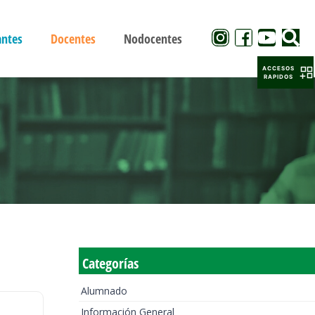
antes
Docentes
Nodocentes
ACCESOS
RAPIDOS
Categorías
Alumnado
Información General