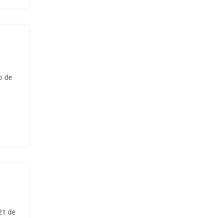
o de
21 de