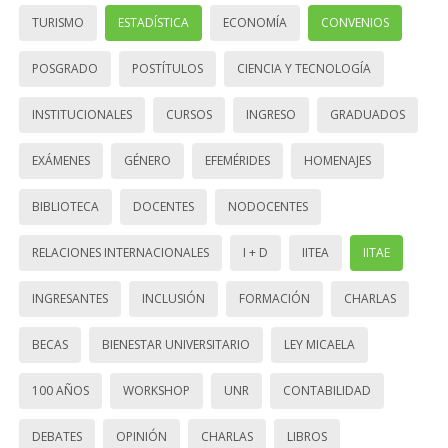
TURISMO
ESTADÍSTICA
ECONOMÍA
CONVENIOS
POSGRADO
POSTÍTULOS
CIENCIA Y TECNOLOGÍA
INSTITUCIONALES
CURSOS
INGRESO
GRADUADOS
EXÁMENES
GÉNERO
EFEMÉRIDES
HOMENAJES
BIBLIOTECA
DOCENTES
NODOCENTES
RELACIONES INTERNACIONALES
I + D
IITEA
IITAE
INGRESANTES
INCLUSIÓN
FORMACIÓN
CHARLAS
BECAS
BIENESTAR UNIVERSITARIO
LEY MICAELA
100 AÑOS
WORKSHOP
UNR
CONTABILIDAD
DEBATES
OPINIÓN
CHARLAS
LIBROS