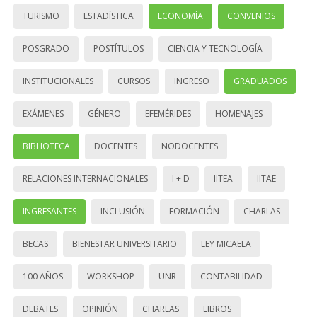
TURISMO
ESTADÍSTICA
ECONOMÍA
CONVENIOS
POSGRADO
POSTÍTULOS
CIENCIA Y TECNOLOGÍA
INSTITUCIONALES
CURSOS
INGRESO
GRADUADOS
EXÁMENES
GÉNERO
EFEMÉRIDES
HOMENAJES
BIBLIOTECA
DOCENTES
NODOCENTES
RELACIONES INTERNACIONALES
I + D
IITEA
IITAE
INGRESANTES
INCLUSIÓN
FORMACIÓN
CHARLAS
BECAS
BIENESTAR UNIVERSITARIO
LEY MICAELA
100 AÑOS
WORKSHOP
UNR
CONTABILIDAD
DEBATES
OPINIÓN
CHARLAS
LIBROS