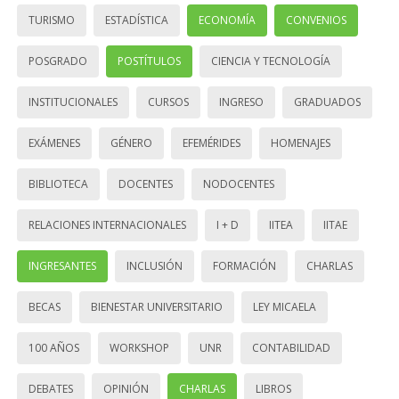
TURISMO
ESTADÍSTICA
ECONOMÍA
CONVENIOS
POSGRADO
POSTÍTULOS
CIENCIA Y TECNOLOGÍA
INSTITUCIONALES
CURSOS
INGRESO
GRADUADOS
EXÁMENES
GÉNERO
EFEMÉRIDES
HOMENAJES
BIBLIOTECA
DOCENTES
NODOCENTES
RELACIONES INTERNACIONALES
I + D
IITEA
IITAE
INGRESANTES
INCLUSIÓN
FORMACIÓN
CHARLAS
BECAS
BIENESTAR UNIVERSITARIO
LEY MICAELA
100 AÑOS
WORKSHOP
UNR
CONTABILIDAD
DEBATES
OPINIÓN
CHARLAS
LIBROS