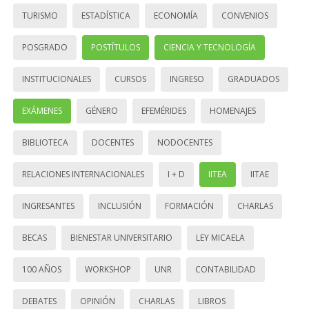
TURISMO
ESTADÍSTICA
ECONOMÍA
CONVENIOS
POSGRADO
POSTÍTULOS
CIENCIA Y TECNOLOGÍA
INSTITUCIONALES
CURSOS
INGRESO
GRADUADOS
EXÁMENES
GÉNERO
EFEMÉRIDES
HOMENAJES
BIBLIOTECA
DOCENTES
NODOCENTES
RELACIONES INTERNACIONALES
I + D
IITEA
IITAE
INGRESANTES
INCLUSIÓN
FORMACIÓN
CHARLAS
BECAS
BIENESTAR UNIVERSITARIO
LEY MICAELA
100 AÑOS
WORKSHOP
UNR
CONTABILIDAD
DEBATES
OPINIÓN
CHARLAS
LIBROS