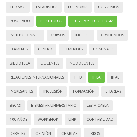
TURISMO
ESTADÍSTICA
ECONOMÍA
CONVENIOS
POSGRADO
POSTÍTULOS
CIENCIA Y TECNOLOGÍA
INSTITUCIONALES
CURSOS
INGRESO
GRADUADOS
EXÁMENES
GÉNERO
EFEMÉRIDES
HOMENAJES
BIBLIOTECA
DOCENTES
NODOCENTES
RELACIONES INTERNACIONALES
I + D
IITEA
IITAE
INGRESANTES
INCLUSIÓN
FORMACIÓN
CHARLAS
BECAS
BIENESTAR UNIVERSITARIO
LEY MICAELA
100 AÑOS
WORKSHOP
UNR
CONTABILIDAD
DEBATES
OPINIÓN
CHARLAS
LIBROS