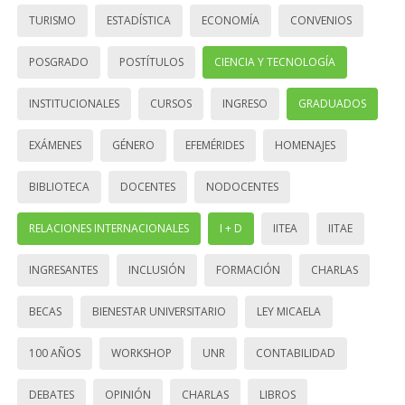
TURISMO
ESTADÍSTICA
ECONOMÍA
CONVENIOS
POSGRADO
POSTÍTULOS
CIENCIA Y TECNOLOGÍA
INSTITUCIONALES
CURSOS
INGRESO
GRADUADOS
EXÁMENES
GÉNERO
EFEMÉRIDES
HOMENAJES
BIBLIOTECA
DOCENTES
NODOCENTES
RELACIONES INTERNACIONALES
I + D
IITEA
IITAE
INGRESANTES
INCLUSIÓN
FORMACIÓN
CHARLAS
BECAS
BIENESTAR UNIVERSITARIO
LEY MICAELA
100 AÑOS
WORKSHOP
UNR
CONTABILIDAD
DEBATES
OPINIÓN
CHARLAS
LIBROS