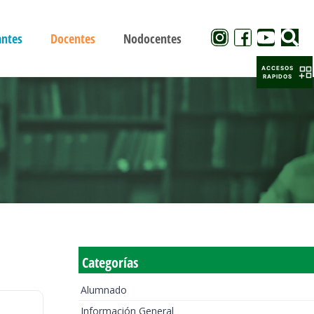
antes
Docentes
Nodocentes
ACCESOS
RAPIDOS
Categorías
Alumnado
Información General