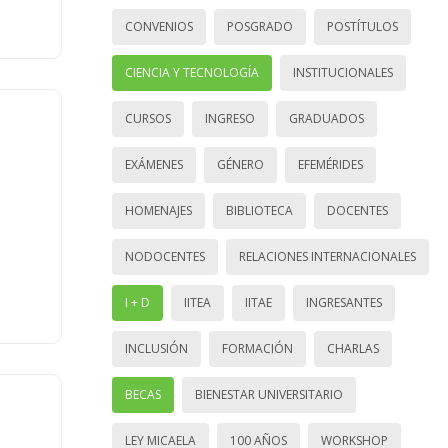
CONVENIOS
POSGRADO
POSTÍTULOS
CIENCIA Y TECNOLOGÍA
INSTITUCIONALES
CURSOS
INGRESO
GRADUADOS
EXÁMENES
GÉNERO
EFEMÉRIDES
HOMENAJES
BIBLIOTECA
DOCENTES
NODOCENTES
RELACIONES INTERNACIONALES
I + D
IITEA
IITAE
INGRESANTES
INCLUSIÓN
FORMACIÓN
CHARLAS
BECAS
BIENESTAR UNIVERSITARIO
LEY MICAELA
100 AÑOS
WORKSHOP