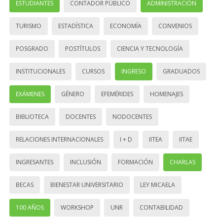
ESTUDIANTES
CONTADOR PÚBLICO
ADMINISTRACIÓN
TURISMO
ESTADÍSTICA
ECONOMÍA
CONVENIOS
POSGRADO
POSTÍTULOS
CIENCIA Y TECNOLOGÍA
INSTITUCIONALES
CURSOS
INGRESO
GRADUADOS
EXÁMENES
GÉNERO
EFEMÉRIDES
HOMENAJES
BIBLIOTECA
DOCENTES
NODOCENTES
RELACIONES INTERNACIONALES
I + D
IITEA
IITAE
INGRESANTES
INCLUSIÓN
FORMACIÓN
CHARLAS
BECAS
BIENESTAR UNIVERSITARIO
LEY MICAELA
100 AÑOS
WORKSHOP
UNR
CONTABILIDAD