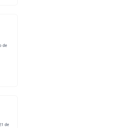
o de
21 de