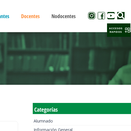
antes
Docentes
Nodocentes
ACCESOS
RAPIDOS
Categorías
Alumnado
Información General