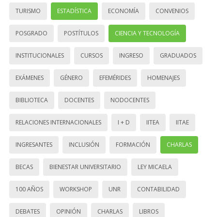
TURISMO
ESTADÍSTICA
ECONOMÍA
CONVENIOS
POSGRADO
POSTÍTULOS
CIENCIA Y TECNOLOGÍA
INSTITUCIONALES
CURSOS
INGRESO
GRADUADOS
EXÁMENES
GÉNERO
EFEMÉRIDES
HOMENAJES
BIBLIOTECA
DOCENTES
NODOCENTES
RELACIONES INTERNACIONALES
I + D
IITEA
IITAE
INGRESANTES
INCLUSIÓN
FORMACIÓN
CHARLAS
BECAS
BIENESTAR UNIVERSITARIO
LEY MICAELA
100 AÑOS
WORKSHOP
UNR
CONTABILIDAD
DEBATES
OPINIÓN
CHARLAS
LIBROS