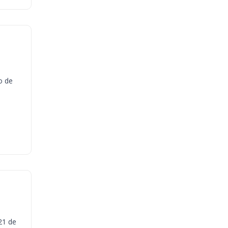
o de
21 de