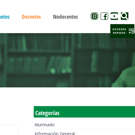
antes
Docentes
Nodocentes
ACCESOS
RAPIDOS
Categorías
Alumnado
Información General