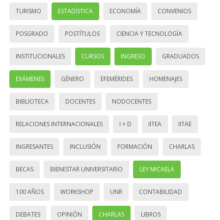
TURISMO
ESTADÍSTICA
ECONOMÍA
CONVENIOS
POSGRADO
POSTÍTULOS
CIENCIA Y TECNOLOGÍA
INSTITUCIONALES
CURSOS
INGRESO
GRADUADOS
EXÁMENES
GÉNERO
EFEMÉRIDES
HOMENAJES
BIBLIOTECA
DOCENTES
NODOCENTES
RELACIONES INTERNACIONALES
I + D
IITEA
IITAE
INGRESANTES
INCLUSIÓN
FORMACIÓN
CHARLAS
BECAS
BIENESTAR UNIVERSITARIO
LEY MICAELA
100 AÑOS
WORKSHOP
UNR
CONTABILIDAD
DEBATES
OPINIÓN
CHARLAS
LIBROS