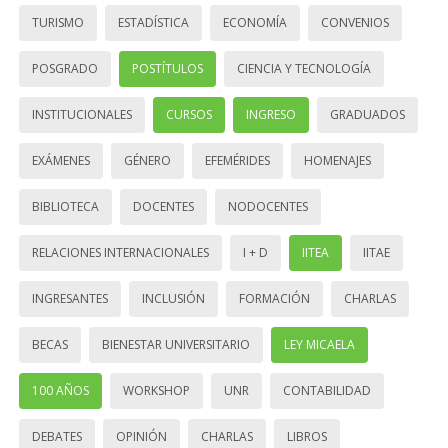
TURISMO
ESTADÍSTICA
ECONOMÍA
CONVENIOS
POSGRADO
POSTÍTULOS
CIENCIA Y TECNOLOGÍA
INSTITUCIONALES
CURSOS
INGRESO
GRADUADOS
EXÁMENES
GÉNERO
EFEMÉRIDES
HOMENAJES
BIBLIOTECA
DOCENTES
NODOCENTES
RELACIONES INTERNACIONALES
I + D
IITEA
IITAE
INGRESANTES
INCLUSIÓN
FORMACIÓN
CHARLAS
BECAS
BIENESTAR UNIVERSITARIO
LEY MICAELA
100 AÑOS
WORKSHOP
UNR
CONTABILIDAD
DEBATES
OPINIÓN
CHARLAS
LIBROS