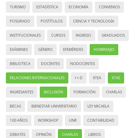
TURISMO
ESTADÍSTICA
ECONOMÍA
CONVENIOS
POSGRADO
POSTÍTULOS
CIENCIA Y TECNOLOGÍA
INSTITUCIONALES
CURSOS
INGRESO
GRADUADOS
EXÁMENES
GÉNERO
EFEMÉRIDES
HOMENAJES
BIBLIOTECA
DOCENTES
NODOCENTES
RELACIONES INTERNACIONALES
I + D
IITEA
IITAE
INGRESANTES
INCLUSIÓN
FORMACIÓN
CHARLAS
BECAS
BIENESTAR UNIVERSITARIO
LEY MICAELA
100 AÑOS
WORKSHOP
UNR
CONTABILIDAD
DEBATES
OPINIÓN
CHARLAS
LIBROS