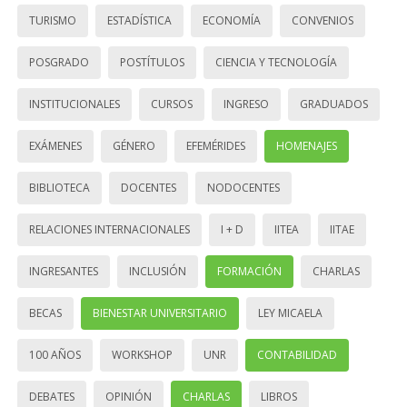
TURISMO
ESTADÍSTICA
ECONOMÍA
CONVENIOS
POSGRADO
POSTÍTULOS
CIENCIA Y TECNOLOGÍA
INSTITUCIONALES
CURSOS
INGRESO
GRADUADOS
EXÁMENES
GÉNERO
EFEMÉRIDES
HOMENAJES
BIBLIOTECA
DOCENTES
NODOCENTES
RELACIONES INTERNACIONALES
I + D
IITEA
IITAE
INGRESANTES
INCLUSIÓN
FORMACIÓN
CHARLAS
BECAS
BIENESTAR UNIVERSITARIO
LEY MICAELA
100 AÑOS
WORKSHOP
UNR
CONTABILIDAD
DEBATES
OPINIÓN
CHARLAS
LIBROS