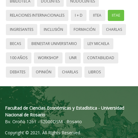
BIBLIOTECA
DOCENTES
NODOCENTES
RELACIONES INTERNACIONALES
I + D
IITEA
IITAE
INGRESANTES
INCLUSIÓN
FORMACIÓN
CHARLAS
BECAS
BIENESTAR UNIVERSITARIO
LEY MICAELA
100 AÑOS
WORKSHOP
UNR
CONTABILIDAD
DEBATES
OPINIÓN
CHARLAS
LIBROS
Facultad de Ciencias Económicas y Estadística - Universidad
Nacional de Rosario
Bv. Oroño 1261 - S2000DSM - Rosario
Copyright © 2021. All Rights Reserved.