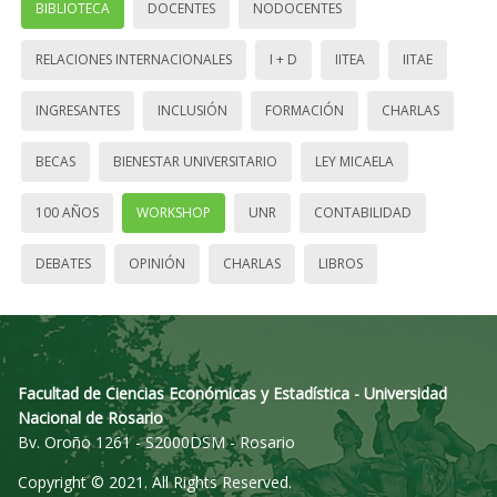
BIBLIOTECA
DOCENTES
NODOCENTES
RELACIONES INTERNACIONALES
I + D
IITEA
IITAE
INGRESANTES
INCLUSIÓN
FORMACIÓN
CHARLAS
BECAS
BIENESTAR UNIVERSITARIO
LEY MICAELA
100 AÑOS
WORKSHOP
UNR
CONTABILIDAD
DEBATES
OPINIÓN
CHARLAS
LIBROS
Facultad de Ciencias Económicas y Estadística - Universidad
Nacional de Rosario
Bv. Oroño 1261 - S2000DSM - Rosario
Copyright © 2021. All Rights Reserved.