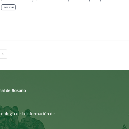
Leer más
nal de Rosario
ecnología de la Información de