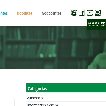
antes
Docentes
Nodocentes
ACCESOS
RAPIDOS
Categorías
Alumnado
Información General