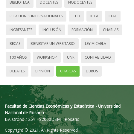
BIBLIOTECA
DOCENTES
NODOCENTES
RELACIONES INTERNACIONALES
I + D
IITEA
IITAE
INGRESANTES
INCLUSIÓN
FORMACIÓN
CHARLAS
BECAS
BIENESTAR UNIVERSITARIO
LEY MICAELA
100 AÑOS
WORKSHOP
UNR
CONTABILIDAD
DEBATES
OPINIÓN
CHARLAS
LIBROS
Facultad de Ciencias Económicas y Estadística - Universidad
Nacional de Rosario
Bv. Oroño 1261 - S2000DSM - Rosario
Copyright © 2021. All Rights Reserved.