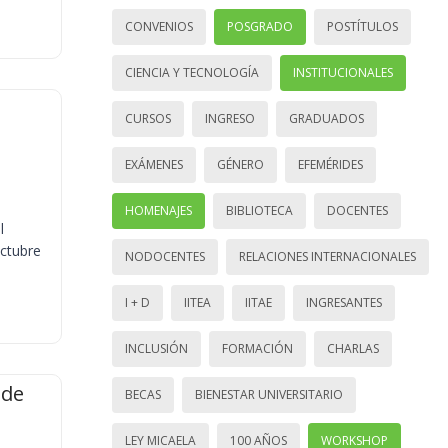
CONVENIOS
POSGRADO
POSTÍTULOS
CIENCIA Y TECNOLOGÍA
INSTITUCIONALES
CURSOS
INGRESO
GRADUADOS
EXÁMENES
GÉNERO
EFEMÉRIDES
HOMENAJES
BIBLIOTECA
DOCENTES
l
octubre
NODOCENTES
RELACIONES INTERNACIONALES
I + D
IITEA
IITAE
INGRESANTES
INCLUSIÓN
FORMACIÓN
CHARLAS
 de
BECAS
BIENESTAR UNIVERSITARIO
LEY MICAELA
100 AÑOS
WORKSHOP