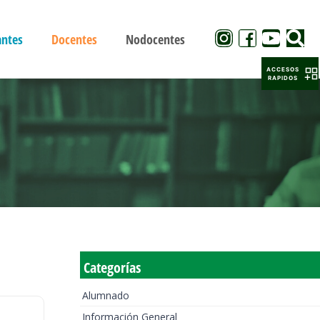
antes
Docentes
Nodocentes
ACCESOS
RAPIDOS
Categorías
Alumnado
Información General