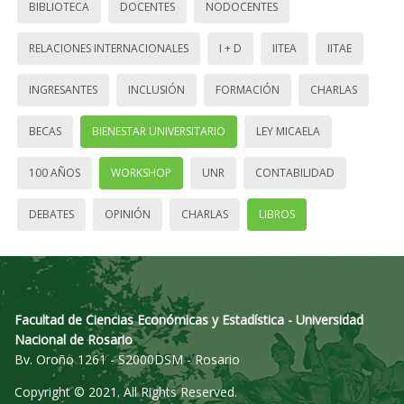
BIBLIOTECA
DOCENTES
NODOCENTES
RELACIONES INTERNACIONALES
I + D
IITEA
IITAE
INGRESANTES
INCLUSIÓN
FORMACIÓN
CHARLAS
BECAS
BIENESTAR UNIVERSITARIO
LEY MICAELA
100 AÑOS
WORKSHOP
UNR
CONTABILIDAD
DEBATES
OPINIÓN
CHARLAS
LIBROS
Facultad de Ciencias Económicas y Estadística - Universidad
Nacional de Rosario
Bv. Oroño 1261 - S2000DSM - Rosario
Copyright © 2021. All Rights Reserved.