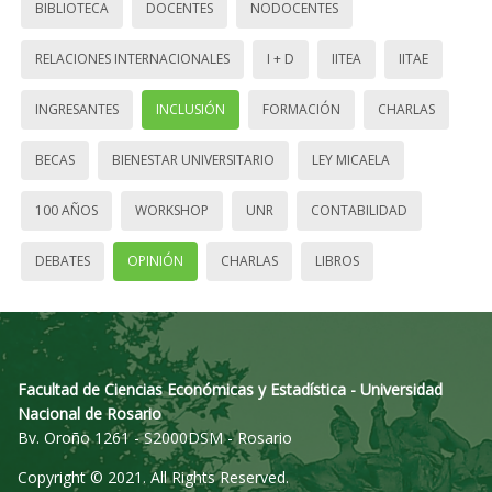
BIBLIOTECA
DOCENTES
NODOCENTES
RELACIONES INTERNACIONALES
I + D
IITEA
IITAE
INGRESANTES
INCLUSIÓN
FORMACIÓN
CHARLAS
BECAS
BIENESTAR UNIVERSITARIO
LEY MICAELA
100 AÑOS
WORKSHOP
UNR
CONTABILIDAD
DEBATES
OPINIÓN
CHARLAS
LIBROS
Facultad de Ciencias Económicas y Estadística - Universidad
Nacional de Rosario
Bv. Oroño 1261 - S2000DSM - Rosario
Copyright © 2021. All Rights Reserved.