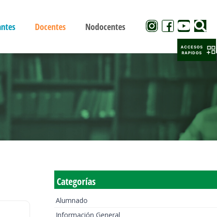
antes
Docentes
Nodocentes
ACCESOS
RAPIDOS
Categorías
Alumnado
Información General