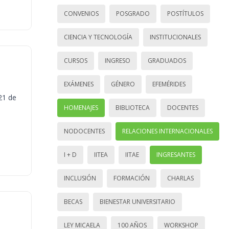
CONVENIOS
POSGRADO
POSTÍTULOS
CIENCIA Y TECNOLOGÍA
INSTITUCIONALES
CURSOS
INGRESO
GRADUADOS
EXÁMENES
GÉNERO
EFEMÉRIDES
21 de
HOMENAJES
BIBLIOTECA
DOCENTES
NODOCENTES
RELACIONES INTERNACIONALES
I + D
IITEA
IITAE
INGRESANTES
INCLUSIÓN
FORMACIÓN
CHARLAS
BECAS
BIENESTAR UNIVERSITARIO
LEY MICAELA
100 AÑOS
WORKSHOP